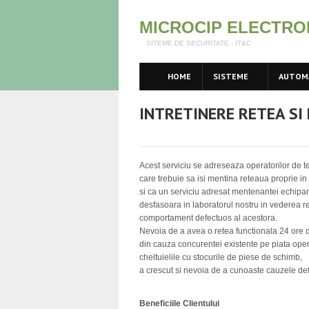
MICROCIP ELECTRO
SITEME DE SECURITATE - IT&C
HOME
SISTEME
AUTOM
INTRETINERE RETEA SI
Acest serviciu se adreseaza operatorilor de te
care trebuie sa isi mentina reteaua proprie in 
si ca un serviciu adresat mentenantei echipa
desfasoara in laboratorul nostru in vederea r
comportament defectuos al acestora.
Nevoia de a avea o retea functionala 24 ore di
din cauza concurentei existente pe piata ope
cheltuielile cu stocurile de piese de schimb,
a crescut si nevoia de a cunoaste cauzele def
Beneficiile Clientului