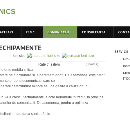
NICS
ATIZARI
IT&C
COMUNICATII
CONSULTANTA
CONTA
 ECHIPAMENTE
SERVICII
font size
Proi
Rate this item
(0 votes)
Inst
lefonie mobila si fixa
Ment
stare de functionare si la parametri doriti. De asemenea, este oferit
IT&
mentelor de telecomunicatii care se
epararii defectiunilor minore sau de gasire a cauzelor unui
n 24 a crescut actualmente la cote nebanuite in trecut, in principal
ratorilor de comunicatii. De asemenea, pentru a optimiza
ectiunilor sau daca sunt defecte.