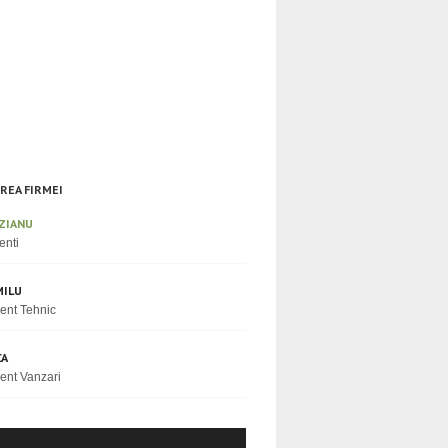
REA FIRMEI
ZIANU
enti
MILU
ent Tehnic
CA
ent Vanzari