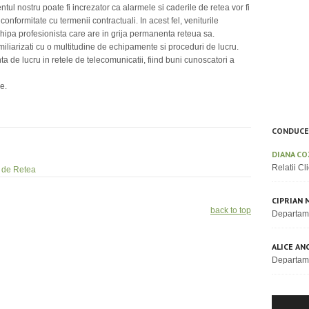
entul nostru poate fi increzator ca alarmele si caderile de retea vor fi
 conformitate cu termenii contractuali. In acest fel, veniturile
chipa profesionista care are in grija permanenta reteua sa.
familiarizati cu o multitudine de echipamente si proceduri de lucru.
a de lucru in retele de telecomunicatii, fiind buni cunoscatori a
e.
CONDUCE
DIANA CO
Relatii Cli
e de Retea
CIPRIAN 
back to top
Departam
ALICE AN
Departam