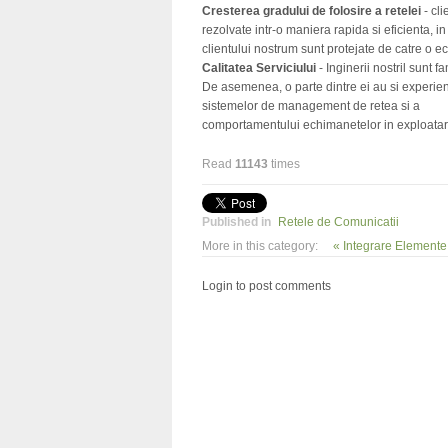
Cresterea gradului de folosire a retelei
- cli
rezolvate intr-o maniera rapida si eficienta, in
clientului nostrum sunt protejate de catre o e
Calitatea Serviciului
- Inginerii nostril sunt 
De asemenea, o parte dintre ei au si experient
sistemelor de management de retea si a
comportamentului echimanetelor in exploatar
Read
11143
times
Published in
Retele de Comunicatii
More in this category:
« Integrare Element
Login to post comments