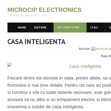
MICROCIP ELECTRONICS
SITEME DE SECURITATE - IT&C
HOME
SISTEME
AUTOMATIZARI
IT&C
C
CASA INTELIGENTA
font size
Rate th
Fiecare dintre noi doreste in viata, printre altele, sa
frumoasa si mai bine dotata. Pentru cei care au posib
si construi o vila cu toate dotarile necesare, este g
aceasta sa nu aiba si un echipament electric si elec
inseamna o solutie de casa inteligenta.