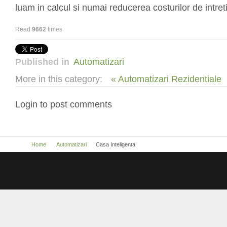
luam in calcul si numai reducerea costurilor de intret
Read
9662
times
Published in
Automatizari
More in this category:
« Automatizari Rezidentiale
Login to post comments
Home
Automatizari
Casa Inteligenta